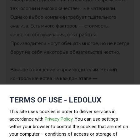
технологии и высококачественные материалы.
Однако выбор компании требует тщательного
анализа. Есть много факторов — стоимость,
качество обслуживания, опыт работы.
Производители могут обещать многое, но не всегда
берут на себя некоторые обязательства честно.
Важное отношение к производителям. Четкий
контроль качества на каждом этапе —
необходимость. Недавние исследования показали,
что около 30% заказчиков столкнулись с
TERMS OF USE - LEDOLUX
проблемами при реализации проектов. Это снижает
This site uses cookies in order to deliver services in
доверие к компании. Проверяйте отзывы и
accordance with
Privacy Policy
. You can use settings
статистику выполненных работ.
within your browser to control the cookies that are set on
your computer – conditions of access or storage of
Металлические здания в Китае. Какие лучшие