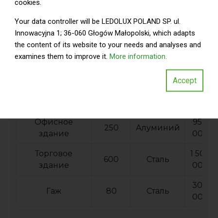
варианты для покупки?
cookies.
Your data controller will be LEDOLUX POLAND SP. ul.
Размер
Цена
дыря
в
Innowacyjna 1; 36-060 Głogów Małopolski, which adapts
(м²)
( ел.)
the content of its website to your needs and analyses and
examines them to improve it.
More information.
Промышленное
1 200
500
Сталь
здание
000
Accept
Сталь и
800
Склад
300
алюминий
000
Офисное
950
250
Алуминий
здание
000
Торговое
1 500
600
Сталь
здание
000
300
Гаж
80
Сталь
000